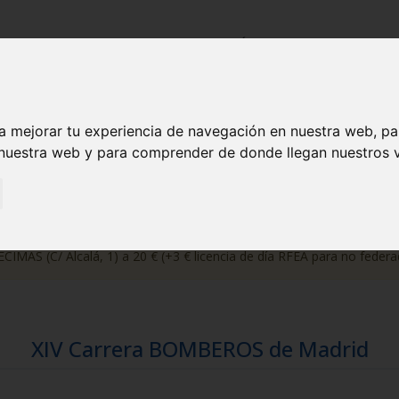
INICIO
LA CARRERA
GALERÍA
NOTICIAS
CO
INSCRIPCIONES
a mejorar tu experiencia de navegación en nuestra web, p
 nuestra web y para comprender de donde llegan nuestros v
scripción después del jueves 9 de abril a las 14 h (cierre de inscripc
CIMAS (C/ Alcalá, 1) a 20 € (+3 € licencia de día RFEA para no federa
XIV Carrera BOMBEROS de Madrid