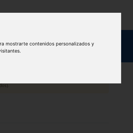
NTACTO
ara mostrarte contenidos personalizados y
isitantes.
iones en web), aún podrás hacerlo el viernes 10 y el
dos).