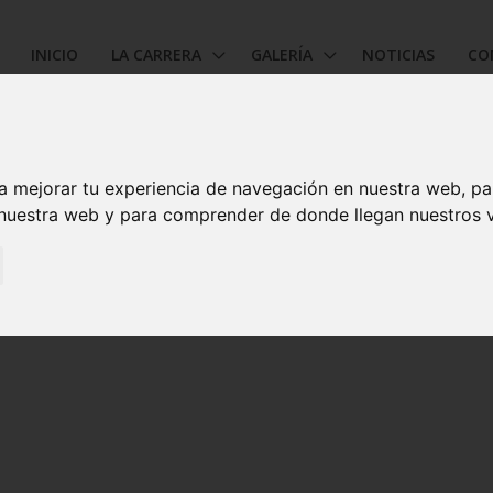
INICIO
LA CARRERA
GALERÍA
NOTICIAS
CO
GALERÍA DE IMÁGENES
a mejorar tu experiencia de navegación en nuestra web, p
 nuestra web y para comprender de donde llegan nuestros v
imagen en alta calidad